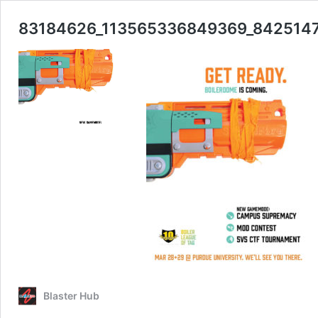
83184626_113565336849369_842514
Blaster Hub