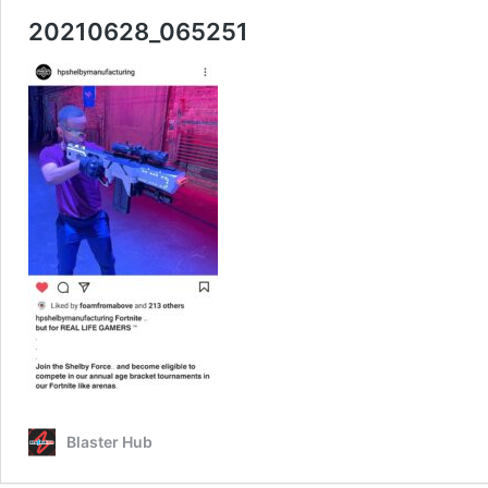
20210628_065251
Blaster Hub