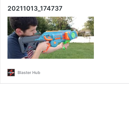
20211013_174737
Blaster Hub